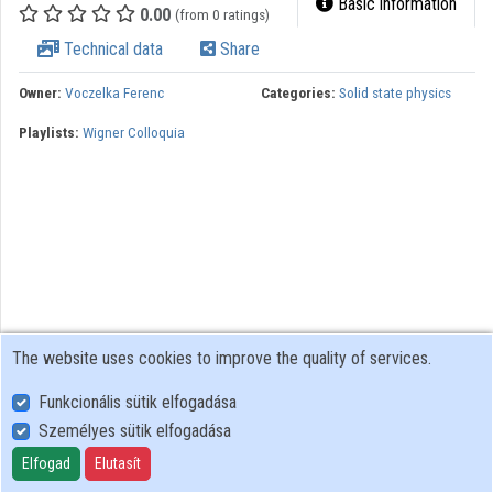
Basic information
0.00
(from 0 ratings)
Contributors
Technical data
Share
Owner:
Voczelka Ferenc
Categories:
Solid state physics
Playlists:
Wigner Colloquia
The website uses cookies to improve the quality of services.
Funkcionális sütik elfogadása
Személyes sütik elfogadása
User Policy
Adatkezelési tájékoztató (en)
Elfogad
Elutasít
Cookie Policy