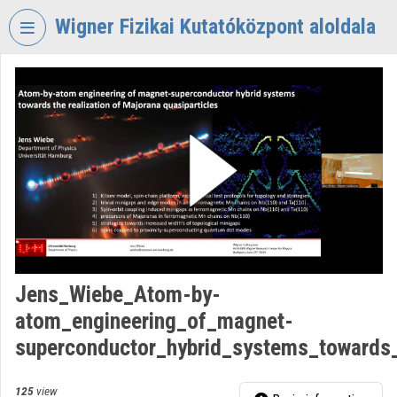
Skip header
Skip menu
Skip content
Wigner Fizikai Kutatóközpont aloldala
VIDEO
TORIUM
WIGNER
FIZIKAI
KUTATÓKÖZPONT
Organization home
Log In
Organization discovery
Jens_Wiebe_Atom-by-
atom_engineering_of_magnet-
Categories
superconductor_hybrid_systems_towards_t
Organization playlists
125
view
Organizations