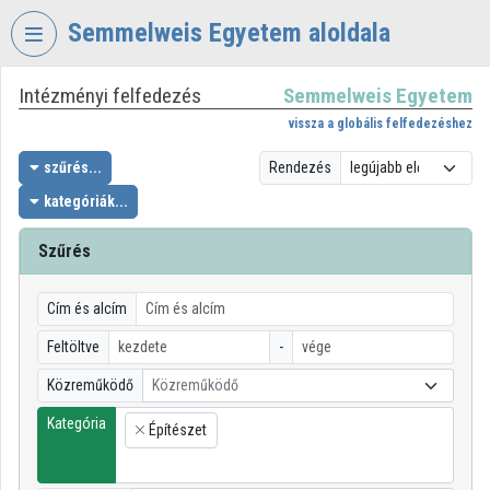
Fejléc kihagyása
Menü kihagyása
Tartalom kihagyása
Semmelweis Egyetem aloldala
Intézményi felfedezés
Semmelweis Egyetem
VIDEO
TORIUM
vissza a globális felfedezéshez
SEMMELWEIS
szűrés...
Rendezés
EGYETEM
kategóriák...
Intézményi kezdőlap
Szűrés
Bejelentkezés
Cím és alcím
Intézményi felfedezés
Feltöltve
-
Kategóriák
Közreműködő
Közreműködő
Intézményi listák
Kategória
Építészet
×
Intézmények