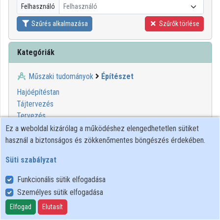
Felhasználó
Felhasználó
Közreműködők
Szűrés alkalmazása
Szűrők törlése
Kategóriák
Műszaki tudományok
Építészet
Hajóépítéstan
Tájtervezés
Tervezés
Ez a weboldal kizárólag a működéshez elengedhetetlen sütiket
használ a biztonságos és zökkenőmentes böngészés érdekében.
Süti szabályzat
Funkcionális sütik elfogadása
Személyes sütik elfogadása
Felhasználói szabályzat
Adatkezelési tájékoztató
Elfogad
Elutasít
Süti szabályzat