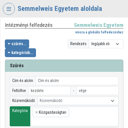
Fejléc kihagyása
Menü kihagyása
Tartalom kihagyása
Semmelweis Egyetem aloldala
Intézményi felfedezés
Semmelweis Egyetem
VIDEO
TORIUM
vissza a globális felfedezéshez
SEMMELWEIS
szűrés...
Rendezés
EGYETEM
kategóriák...
Intézményi kezdőlap
Szűrés
Bejelentkezés
Cím és alcím
Intézményi felfedezés
Feltöltve
-
Kategóriák
Közreműködő
Közreműködő
Intézményi listák
Kategória
Közgazdaságtan
×
Intézmények