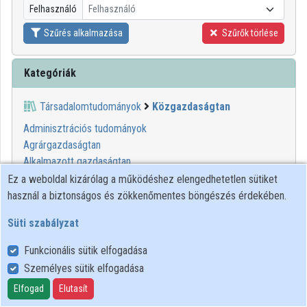
Felhasználó
Felhasználó
Közreműködők
Szűrés alkalmazása
Szűrők törlése
Kategóriák
Társadalomtudományok
Közgazdaságtan
Adminisztrációs tudományok
Agrárgazdaságtan
Alkalmazott gazdaságtan
Állatorvosi gazdaságtan
Ez a weboldal kizárólag a működéshez elengedhetetlen sütiket
Bankügyletek
használ a biztonságos és zökkenőmentes böngészés érdekében.
Ciklikus közgazdaságtan
Süti szabályzat
Egészségügyi gazdaságtan
Élelmiszer-gazdaságtan
Funkcionális sütik elfogadása
Építésügyi gazdaságtan
Személyes sütik elfogadása
Értékbecslés
Elfogad
Elutasít
Fejlesztési közgazdaságtan