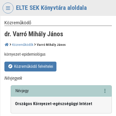
Fejléc kihagyása
Menü kihagyása
Tartalom kihagyása
ELTE SEK Könyvtára aloldala
Közreműködő
VIDEO
TORIUM
dr. Varró Mihály János
ELTE
EKL
Közreműködők
Varró Mihály János
SAVARIA
környezet-epidemiológus
KÖNYVTÁR
ÉS
LEVÉLTÁR
Közreműködő felvételei
Intézményi kezdőlap
Névjegyek
Bejelentkezés
Névjegy
Intézményi felfedezés
Országos Környezet-egészségügyi Intézet
Kategóriák