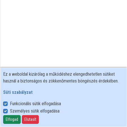
Intézményi listák
Intézmények
Közreműködők
Ez a weboldal kizárólag a működéshez elengedhetetlen sütiket
használ a biztonságos és zökkenőmentes böngészés érdekében.
Süti szabályzat
Funkcionális sütik elfogadása
Személyes sütik elfogadása
Felhasználói szabályzat
Adatkezelési tájékoztató
Elfogad
Elutasít
Süti szabályzat