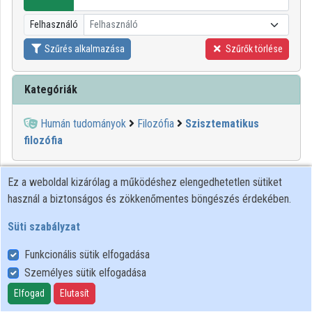
Intézményi listák
Felhasználó
Felhasználó
Intézmények
Szűrés alkalmazása
Szűrők törlése
Közreműködők
Kategóriák
Humán tudományok
Filozófia
Szisztematikus
filozófia
Ez a weboldal kizárólag a működéshez elengedhetetlen sütiket
használ a biztonságos és zökkenőmentes böngészés érdekében.
Süti szabályzat
Funkcionális sütik elfogadása
Személyes sütik elfogadása
Felhasználói szabályzat
Adatkezelési tájékoztató
Elfogad
Elutasít
Süti szabályzat