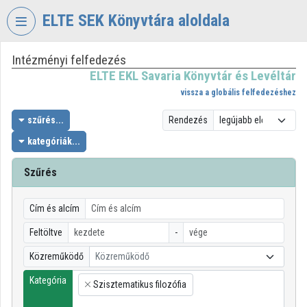
Fejléc kihagyása
Menü kihagyása
Tartalom kihagyása
ELTE SEK Könyvtára aloldala
Intézményi felfedezés
VIDEO
TORIUM
ELTE EKL Savaria Könyvtár és Levéltár
vissza a globális felfedezéshez
ELTE
EKL
szűrés...
Rendezés
SAVARIA
kategóriák...
KÖNYVTÁR
ÉS
Szűrés
LEVÉLTÁR
Intézményi kezdőlap
Cím és alcím
Bejelentkezés
Feltöltve
-
Közreműködő
Közreműködő
Intézményi felfedezés
Kategória
Szisztematikus filozófia
×
Kategóriák