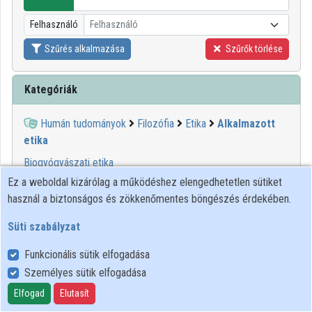
Intézményi listák
Felhasználó
Felhasználó
Intézmények
Szűrés alkalmazása
Szűrők törlése
Közreműködők
Kategóriák
Humán tudományok
Filozófia
Etika
Alkalmazott
etika
Biogyógyászati etika
Ez a weboldal kizárólag a működéshez elengedhetetlen sütiket
használ a biztonságos és zökkenőmentes böngészés érdekében.
Süti szabályzat
Funkcionális sütik elfogadása
Személyes sütik elfogadása
Felhasználói szabályzat
Adatkezelési tájékoztató
Elfogad
Elutasít
Süti szabályzat