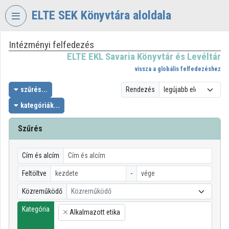
Fejléc kihagyása
Menü kihagyása
Tartalom kihagyása
ELTE SEK Könyvtára aloldala
Intézményi felfedezés
VIDEO
TORIUM
ELTE EKL Savaria Könyvtár és Levéltár
vissza a globális felfedezéshez
ELTE
EKL
szűrés...
Rendezés
SAVARIA
kategóriák...
KÖNYVTÁR
ÉS
Szűrés
LEVÉLTÁR
Intézményi kezdőlap
Cím és alcím
Bejelentkezés
Feltöltve
-
Közreműködő
Közreműködő
Intézményi felfedezés
Kategória
Alkalmazott etika
×
Kategóriák