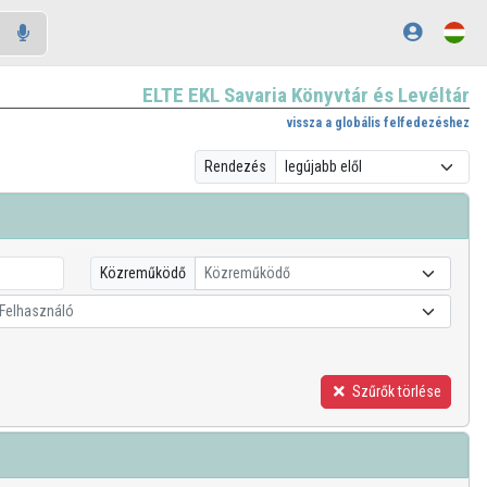
ELTE EKL Savaria Könyvtár és Levéltár
vissza a globális felfedezéshez
Rendezés
Közreműködő
Közreműködő
Felhasználó
Szűrők törlése