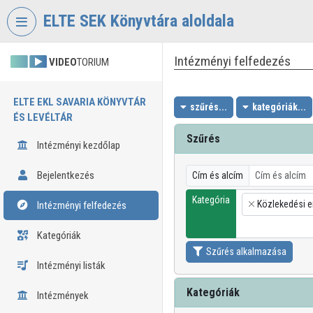
Fejléc kihagyása
Menü kihagyása
Tartalom kihagyása
ELTE SEK Könyvtára aloldala
Intézményi felfedezés
VIDEO
TORIUM
ELTE EKL SAVARIA KÖNYVTÁR
szűrés...
kategóriák...
ÉS LEVÉLTÁR
Szűrés
Intézményi kezdőlap
Bejelentkezés
Cím és alcím
Kategória
Közlekedési e
Intézményi felfedezés
×
Kategóriák
Szűrés alkalmazása
Intézményi listák
Kategóriák
Intézmények