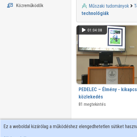
Közreműködők
Műszaki tudományok
T
technológiák
01:04:08
PEDELEC – Élmény - kikapcs
közlekedés
Nyugdíjas egyetem előadásai - 20
81 megtekintés
Ez a weboldal kizárólag a működéshez elengedhetetlen sütiket hasz