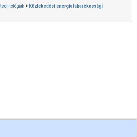
 technológiák
Közlekedési energiatakarékossági