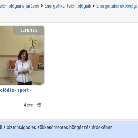
echnológiai eljárások
Energetikai technológiák
Energiatakarékossági
ELTE SEK
KÖNYVTÁRA
olódás- sport -
21
4 éve
nál a biztonságos és zökkenőmentes böngészés érdekében.