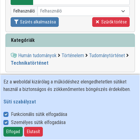
Intézményi listák
Felhasználó
Felhasználó
Intézmények
Szűrés alkalmazása
Szűrők törlése
Közreműködők
Kategóriák
Humán tudományok
Történelem
Tudománytörténet
Technikatörténet
00:26:35
ELTE SEK
Ez a weboldal kizárólag a működéshez elengedhetetlen sütiket
használ a biztonságos és zökkenőmentes böngészés érdekében.
KÖNYVTÁRA
Süti szabályzat
Funkcionális sütik elfogadása
Személyes sütik elfogadása
Elfogad
Elutasít