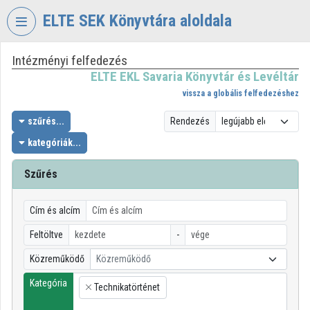
Fejléc kihagyása
Menü kihagyása
Tartalom kihagyása
ELTE SEK Könyvtára aloldala
Intézményi felfedezés
VIDEO
TORIUM
ELTE EKL Savaria Könyvtár és Levéltár
vissza a globális felfedezéshez
ELTE
EKL
szűrés...
Rendezés
SAVARIA
kategóriák...
KÖNYVTÁR
ÉS
Szűrés
LEVÉLTÁR
Intézményi kezdőlap
Cím és alcím
Bejelentkezés
Feltöltve
-
Közreműködő
Közreműködő
Intézményi felfedezés
Kategória
Technikatörténet
×
Kategóriák