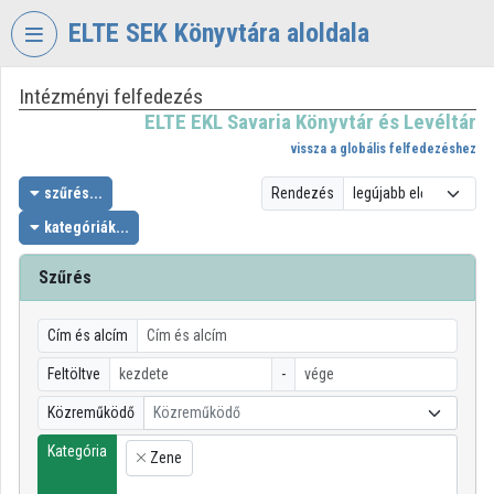
Fejléc kihagyása
Menü kihagyása
Tartalom kihagyása
ELTE SEK Könyvtára aloldala
Intézményi felfedezés
VIDEO
TORIUM
ELTE EKL Savaria Könyvtár és Levéltár
vissza a globális felfedezéshez
ELTE
EKL
szűrés...
Rendezés
SAVARIA
kategóriák...
KÖNYVTÁR
ÉS
Szűrés
LEVÉLTÁR
Intézményi kezdőlap
Cím és alcím
Bejelentkezés
Feltöltve
-
Közreműködő
Közreműködő
Intézményi felfedezés
Kategória
Zene
×
Kategóriák