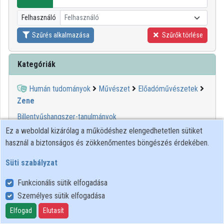
Intézményi listák
Felhasználó
Felhasználó
Intézmények
Szűrés alkalmazása
Szűrők törlése
Közreműködők
Kategóriák
Humán tudományok
Művészet
Előadóművészetek
Zene
Billentyűshangszer-tanulmányok
Dzsessz
Ez a weboldal kizárólag a működéshez elengedhetetlen sütiket
Egyházi zene
használ a biztonságos és zökkenőmentes böngészés érdekében.
Elektronikus zene
Süti szabályzat
Karvezetés
Kísérleti zene
Funkcionális sütik elfogadása
Klasszikus zene
Személyes sütik elfogadása
Összhangzattan
Elfogad
Elutasít
Populáris zene