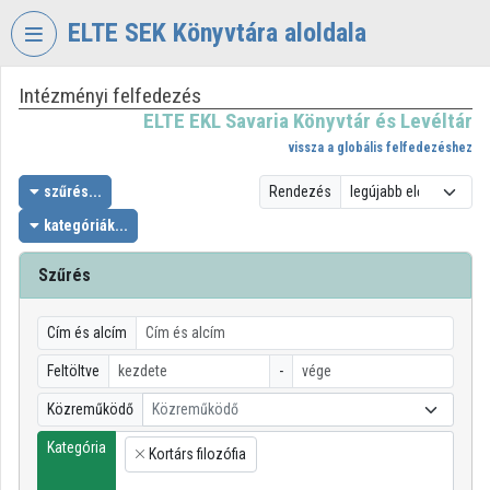
Fejléc kihagyása
Menü kihagyása
Tartalom kihagyása
ELTE SEK Könyvtára aloldala
Intézményi felfedezés
VIDEO
TORIUM
ELTE EKL Savaria Könyvtár és Levéltár
vissza a globális felfedezéshez
ELTE
EKL
szűrés...
Rendezés
SAVARIA
kategóriák...
KÖNYVTÁR
ÉS
Szűrés
LEVÉLTÁR
Intézményi kezdőlap
Cím és alcím
Bejelentkezés
Feltöltve
-
Közreműködő
Közreműködő
Intézményi felfedezés
Kategória
Kortárs filozófia
×
Kategóriák