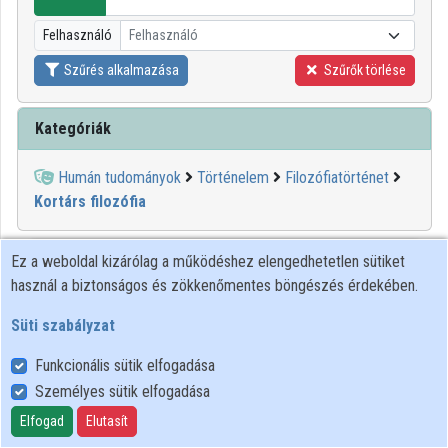
Intézményi listák
Felhasználó
Felhasználó
Intézmények
Szűrés alkalmazása
Szűrők törlése
Közreműködők
Kategóriák
Humán tudományok
Történelem
Filozófiatörténet
Kortárs filozófia
00:38:23
ELTE SEK
Ez a weboldal kizárólag a működéshez elengedhetetlen sütiket
használ a biztonságos és zökkenőmentes böngészés érdekében.
KÖNYVTÁRA
Süti szabályzat
Funkcionális sütik elfogadása
Személyes sütik elfogadása
Elfogad
Elutasít