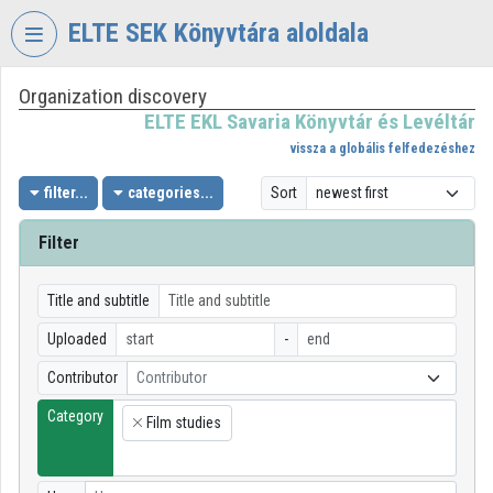
Skip header
Skip menu
Skip content
ELTE SEK Könyvtára aloldala
Organization discovery
VIDEO
TORIUM
ELTE EKL Savaria Könyvtár és Levéltár
vissza a globális felfedezéshez
ELTE
EKL
filter...
categories...
Sort
SAVARIA
KÖNYVTÁR
Filter
ÉS
LEVÉLTÁR
Title and subtitle
Organization home
Uploaded
-
Log In
Contributor
Contributor
Category
Organization discovery
Film studies
×
Categories