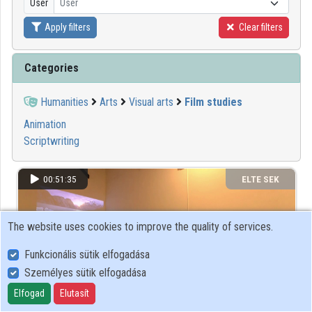
User
User
Organization playlists
Apply filters
Clear filters
Organizations
Categories
Contributors
Humanities
Arts
Visual arts
Film studies
Animation
Scriptwriting
00:51:35
ELTE SEK
KÖNYVTÁRA
The website uses cookies to improve the quality of services.
Funkcionális sütik elfogadása
Személyes sütik elfogadása
Elfogad
Elutasít