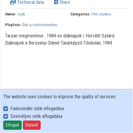
Technical data
Share
Organization playlists
Owner:
csuk
Categories:
Film studies
Organizations
Playlists:
Élet az intézményben
Contributors
Tarzan megmentése : 1984-es diáknapok / Horváth Szilárd.
Diáknapok a Berzsenyi Dániel Tanárképző Főiskolán, 1984
The website uses cookies to improve the quality of services.
Funkcionális sütik elfogadása
Személyes sütik elfogadása
User Policy
Adatkezelési tájékoztató (en)
Elfogad
Elutasít
Cookie Policy