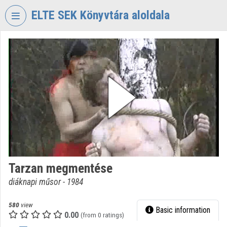
Skip header
Skip menu
Skip content
ELTE SEK Könyvtára aloldala
VIDEO
TORIUM
ELTE
EKL
SAVARIA
KÖNYVTÁR
ÉS
LEVÉLTÁR
Organization home
Tarzan megmentése
Log In
diáknapi műsor - 1984
Organization discovery
580
view
Basic information
0.00
Categories
(from 0 ratings)