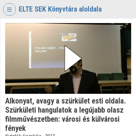
Skip header
Skip menu
Skip content
ELTE SEK Könyvtára aloldala
VIDEO
TORIUM
ELTE
EKL
SAVARIA
KÖNYVTÁR
ÉS
LEVÉLTÁR
Organization home
Alkonyat, avagy a szürkület esti oldala.
Log In
Szürkületi hangulatok a legújabb olasz
Organization discovery
filmművészetben: városi és külvárosi
fények
Categories