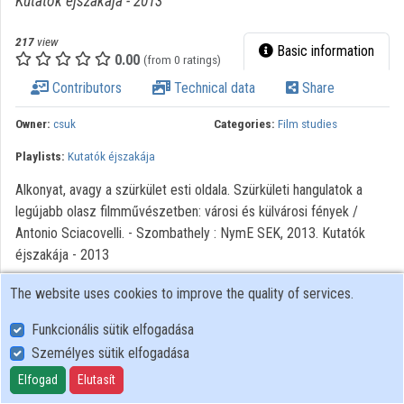
Kutatók éjszakája - 2013
Organization playlists
217
view
Basic information
Organizations
0.00
(from 0 ratings)
Contributors
Technical data
Share
Contributors
Owner:
csuk
Categories:
Film studies
Playlists:
Kutatók éjszakája
Alkonyat, avagy a szürkület esti oldala. Szürkületi hangulatok a
legújabb olasz filmművészetben: városi és külvárosi fények /
Antonio Sciacovelli. - Szombathely : NymE SEK, 2013. Kutatók
éjszakája - 2013
The website uses cookies to improve the quality of services.
Funkcionális sütik elfogadása
Személyes sütik elfogadása
User Policy
Adatkezelési tájékoztató (en)
Elfogad
Elutasít
Cookie Policy