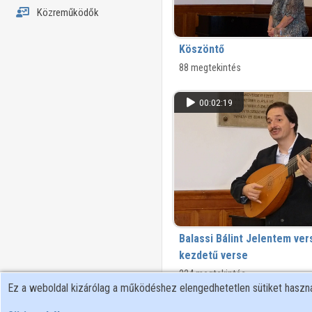
Közreműködők
Köszöntő
88 megtekintés
00:02:19
Balassi Bálint Jelentem v
kezdetű verse
224 megtekintés
Ez a weboldal kizárólag a működéshez elengedhetetlen sütiket hasz