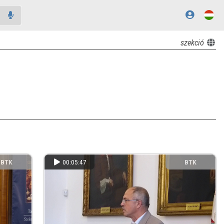
szekció
BTK
00:05:47
BTK