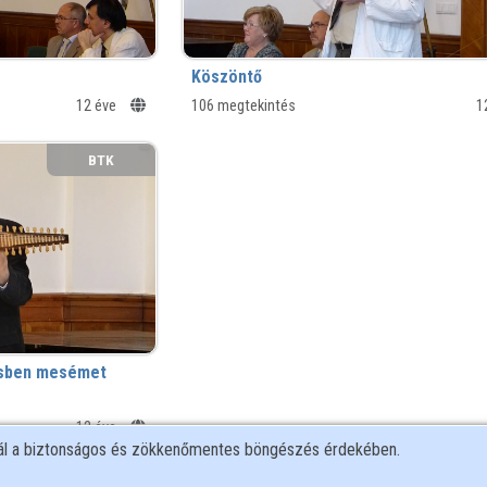
Köszöntő
12 éve
106 megtekintés
1
BTK
ersben mesémet
12 éve
nál a biztonságos és zökkenőmentes böngészés érdekében.