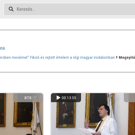
nna
rsben mesémet" Fikció és rejtett értelem a régi magyar irodalomban
Megnyitó
BTK
00:13:55