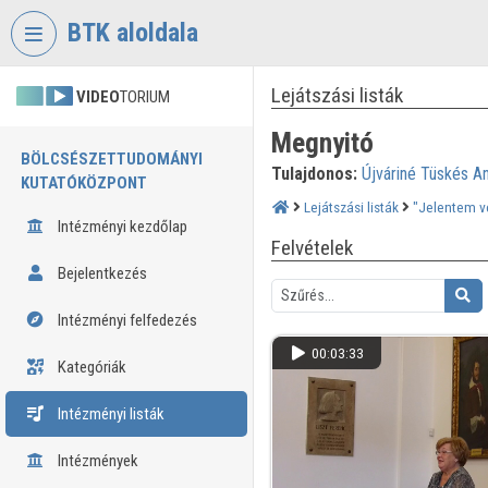
Fejléc kihagyása
Menü kihagyása
Tartalom kihagyása
BTK aloldala
Lejátszási listák
VIDEO
TORIUM
Megnyitó
BÖLCSÉSZETTUDOMÁNYI
Tulajdonos:
Újváriné Tüskés A
KUTATÓKÖZPONT
Lejátszási listák
"Jelentem ve
Intézményi kezdőlap
Felvételek
Bejelentkezés
Intézményi felfedezés
00:03:33
Kategóriák
Intézményi listák
Intézmények