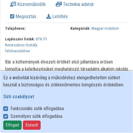
Közreműködők
Technikai adatok
Közreműködők
Megosztás
Letöltés
Tulajdonos:
Kategóriák:
Magyar irodalom
Lejátszási listák:
BTK ITI
Reneszánsz Osztály
felolvasóülései
Bár a költemények élvezeti értékét első pillantásra erősen
tompítja a keletkezésüket meghatározó társadalmi alkalom iskolás
nyűge, Filiczki ezt ellensúlyozni tudja sajátos humorával és
Ez a weboldal kizárólag a működéshez elengedhetetlen sütiket
poétikai virtuozitásával. Ha azonban a mai olvasót ez sem győzné
használ a biztonságos és zökkenőmentes böngészés érdekében.
meg, érdemes az alkalmi költészet sokszor ellentmondásos,
Süti szabályzat
általánosabb elméletén és kortárs gyakorlatán keresztül közelíteni
Filiczki életművéhez, amely normatív mintapéldákkal szolgál a
Funkcionális sütik elfogadása
korszak divatos műfajához. A nyomtatványok és verseskötetek
Személyes sütik elfogadása
felsorolásából adódó monotonitás elkerülése érdekében az előadó
Elfogad
Elutasít
tematikusan rendszerezte a szövegeket, kiemelve az érdekesebb