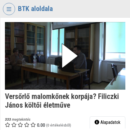
Fejléc kihagyása
Menü kihagyása
Tartalom kihagyása
BTK aloldala
VIDEO
TORIUM
BÖLCSÉSZETTUDOMÁNYI
KUTATÓKÖZPONT
Intézményi kezdőlap
Bejelentkezés
Intézményi felfedezés
Versőrlő malomkőnek korpája? Filiczki
Kategóriák
János költői életműve
Intézményi listák
333
megtekintés
Alapadatok
Intézmények
0.00
(0 értékelésből)