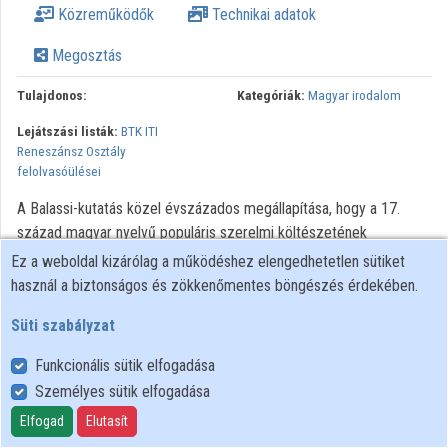
Közreműködők
Technikai adatok
Közreműködők
Megosztás
Tulajdonos:
Kategóriák:
Magyar irodalom
Lejátszási listák:
BTK ITI
Reneszánsz Osztály
felolvasóülései
A Balassi-kutatás közel évszázados megállapítása, hogy a 17.
század magyar nyelvű populáris szerelmi költészetének
jószerével az egésze Balassi Bálint lírikusi tevékenységének
Ez a weboldal kizárólag a működéshez elengedhetetlen sütiket
hatása alatt jött létre. A kezdeményező vizsgálódások nyomán
használ a biztonságos és zökkenőmentes böngészés érdekében.
megfigyelhetővé váltak szisztematikus, így lokalizálható eltérések
Süti szabályzat
az életmű különböző szegmenseinek ismeretében és az
elkölcsönzött alkotóelemek mibenlétében. Az egyik ilyen
Funkcionális sütik elfogadása
közösség a Madách–Rimay kódexek szerelmes énekeinek
Személyes sütik elfogadása
ismeretlen szerzőié. Eszményük a Célia-ciklus ihlette rövid,
Elfogad
Elutasít
három-négy versszaknyi ének, mely Balassi-strófákból vagy