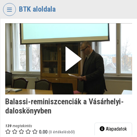
Fejléc kihagyása
Menü kihagyása
Tartalom kihagyása
BTK aloldala
VIDEO
TORIUM
BÖLCSÉSZETTUDOMÁNYI
KUTATÓKÖZPONT
Intézményi kezdőlap
Bejelentkezés
Intézményi felfedezés
Balassi-reminiszcenciák a Vásárhelyi-
Kategóriák
daloskönyvben
Intézményi listák
139
megtekintés
Alapadatok
Intézmények
0.00
(0 értékelésből)