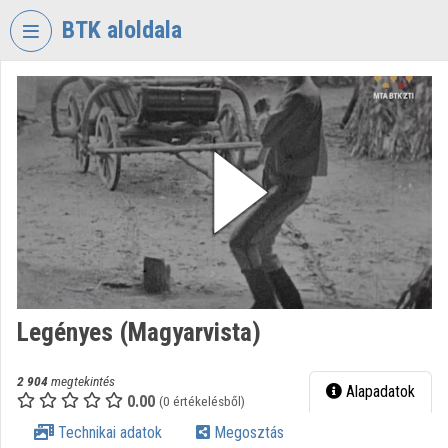
Fejléc kihagyása
Menü kihagyása
Tartalom kihagyása
BTK aloldala
VIDEO
TORIUM
BÖLCSÉSZETTUDOMÁNYI
KUTATÓKÖZPONT
Intézményi kezdőlap
Bejelentkezés
Intézményi felfedezés
Legényes (Magyarvista)
Kategóriák
Intézményi listák
2 904
megtekintés
Alapadatok
0.00
(0 értékelésből)
Intézmények
Technikai adatok
Megosztás