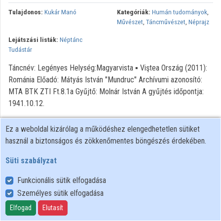
Közreműködők
Tulajdonos:
Kukár Manó
Kategóriák:
Humán tudományok
,
Művészet
,
Táncművészet
,
Néprajz
Lejátszási listák:
Néptánc
Tudástár
Táncnév: Legényes Helység:Magyarvista ▪ Viştea Ország (2011):
Románia Előadó: Mátyás István "Mundruc" Archívumi azonosító:
MTA BTK ZTI Ft.8.1a Gyűjtő: Molnár István A gyűjtés időpontja:
1941.10.12.
Copyright: MTA Bölcsészettudományi Kutatóközpont
Ez a weboldal kizárólag a működéshez elengedhetetlen sütiket
Zenetudományi Intézet.
használ a biztonságos és zökkenőmentes böngészés érdekében.
Süti szabályzat
Funkcionális sütik elfogadása
Személyes sütik elfogadása
Felhasználói szabályzat
Adatkezelési tájékoztató
Elfogad
Elutasít
Süti szabályzat