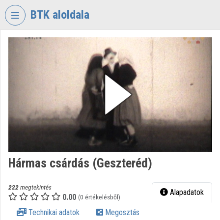
Fejléc kihagyása
Menü kihagyása
Tartalom kihagyása
BTK aloldala
VIDEO
TORIUM
BÖLCSÉSZETTUDOMÁNYI
KUTATÓKÖZPONT
Intézményi kezdőlap
Bejelentkezés
Intézményi felfedezés
Hármas csárdás (Geszteréd)
Kategóriák
Intézményi listák
222
megtekintés
Alapadatok
0.00
(0 értékelésből)
Intézmények
Technikai adatok
Megosztás