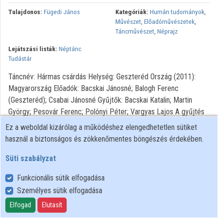
Közreműködők
Tulajdonos:
Fügedi János
Kategóriák:
Humán tudományok
,
Művészet
,
Előadóművészetek
,
Táncművészet
,
Néprajz
Lejátszási listák:
Néptánc
Tudástár
Táncnév: Hármas csárdás Helység: Geszteréd Ország (2011):
Magyarország Előadók: Bacskai Jánosné; Balogh Ferenc
(Geszteréd); Csabai Jánosné Gyűjtők: Bacskai Katalin; Martin
György; Pesovár Ferenc; Polónyi Péter; Vargyas Lajos A gyűjtés
időpontja: 1955.12.17. Archívumi azonosító: MTA BTK ZTI
Ez a weboldal kizárólag a működéshez elengedhetetlen sütiket
Ft.281.14
használ a biztonságos és zökkenőmentes böngészés érdekében.
Copyright: MTA Bölcsészettudományi Kutatóközpont
Süti szabályzat
Zenetudományi Intézet.
Funkcionális sütik elfogadása
Személyes sütik elfogadása
Felhasználói szabályzat
Adatkezelési tájékoztató
Elfogad
Elutasít
Süti szabályzat