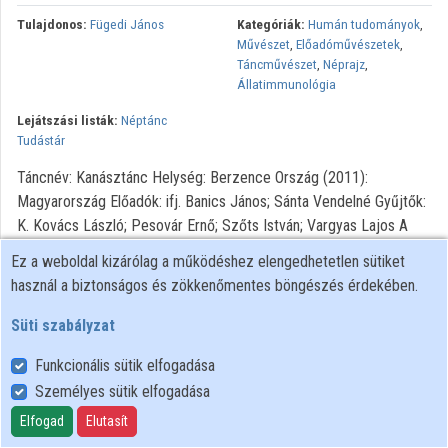
Közreműködők
Tulajdonos:
Fügedi János
Kategóriák:
Humán tudományok
,
Művészet
,
Előadóművészetek
,
Táncművészet
,
Néprajz
,
Állatimmunológia
Lejátszási listák:
Néptánc
Tudástár
Táncnév: Kanásztánc Helység: Berzence Ország (2011):
Magyarország Előadók: ifj. Banics János; Sánta Vendelné Gyűjtők:
K. Kovács László; Pesovár Ernő; Szőts István; Vargyas Lajos A
gyűjtés időpontja: 1953.05.25. Archívumi azonosító: MTA BTK ZTI
Ez a weboldal kizárólag a működéshez elengedhetetlen sütiket
Ft.203.2a
használ a biztonságos és zökkenőmentes böngészés érdekében.
Copyright: MTA Bölcsészettudományi Kutatóközpont
Süti szabályzat
Zenetudományi Intézet.
Funkcionális sütik elfogadása
Személyes sütik elfogadása
Felhasználói szabályzat
Adatkezelési tájékoztató
Elfogad
Elutasít
Süti szabályzat