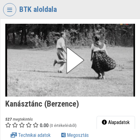
Fejléc kihagyása
Menü kihagyása
Tartalom kihagyása
BTK aloldala
VIDEO
TORIUM
BÖLCSÉSZETTUDOMÁNYI
KUTATÓKÖZPONT
Intézményi kezdőlap
Bejelentkezés
Intézményi felfedezés
Kanásztánc (Berzence)
Kategóriák
Intézményi listák
527
megtekintés
Alapadatok
0.00
(0 értékelésből)
Intézmények
Technikai adatok
Megosztás