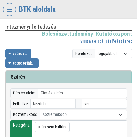
Fejléc kihagyása
Menü kihagyása
Tartalom kihagyása
BTK aloldala
Intézményi felfedezés
VIDEO
TORIUM
Bölcsészettudományi Kutatóközpont
vissza a globális felfedezéshez
BÖLCSÉSZETTUDOMÁNYI
KUTATÓKÖZPONT
szűrés...
Rendezés
kategóriák...
Intézményi kezdőlap
Bejelentkezés
Szűrés
Intézményi felfedezés
Cím és alcím
Kategóriák
Feltöltve
-
Közreműködő
Közreműködő
Intézményi listák
Kategória
Francia kultúra
Intézmények
×