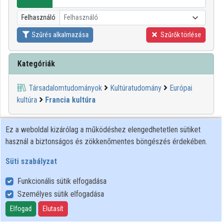
Közreműködők
Felhasználó
Felhasználó
Szűrés alkalmazása
Szűrők törlése
Kategóriák
Társadalomtudományok
Kultúratudomány
Európai
kultúra
Francia kultúra
00:19:57
BTK
Ez a weboldal kizárólag a működéshez elengedhetetlen sütiket
használ a biztonságos és zökkenőmentes böngészés érdekében.
Süti szabályzat
Funkcionális sütik elfogadása
Személyes sütik elfogadása
Elfogad
Elutasít