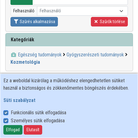
Közreműködők
Felhasználó
Felhasználó
Szűrés alkalmazása
Szűrők törlése
Kategóriák
Egészség tudományok
Gyógyszerészeti tudományok
Kozmetológia
Ez a weboldal kizárólag a működéshez elengedhetetlen sütiket
használ a biztonságos és zökkenőmentes böngészés érdekében.
Süti szabályzat
Funkcionális sütik elfogadása
Személyes sütik elfogadása
Felhasználói szabályzat
Adatkezelési tájékoztató
Elfogad
Elutasít
Süti szabályzat