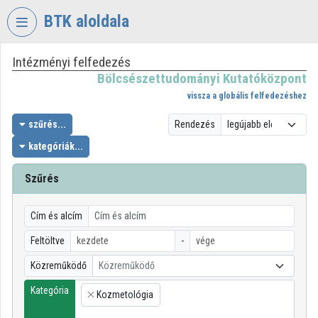
Fejléc kihagyása
Menü kihagyása
Tartalom kihagyása
BTK aloldala
Intézményi felfedezés
VIDEO
TORIUM
Bölcsészettudományi Kutatóközpont
vissza a globális felfedezéshez
BÖLCSÉSZETTUDOMÁNYI
KUTATÓKÖZPONT
szűrés...
Rendezés
kategóriák...
Intézményi kezdőlap
Bejelentkezés
Szűrés
Intézményi felfedezés
Cím és alcím
Kategóriák
Feltöltve
-
Közreműködő
Közreműködő
Intézményi listák
Kategória
Kozmetológia
Intézmények
×