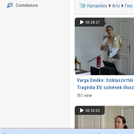
Contributors
Humanities
Arts
Fine 
00:28:27
Varga Emőke: Sziklaszirttől 
Tragédia XV. színének illusz
361 view
00:20:02