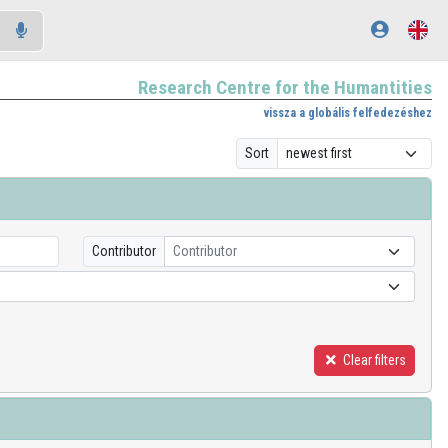
Research Centre for the Humantities
vissza a globális felfedezéshez
Sort
Contributor
Contributor
Clear filters