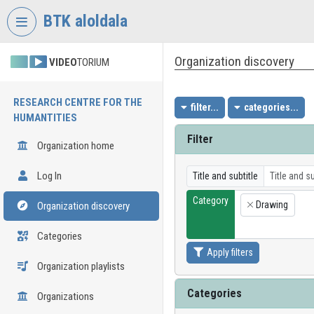
Skip header
Skip menu
Skip content
BTK aloldala
Organization discovery
VIDEO
TORIUM
RESEARCH CENTRE FOR THE
filter...
categories...
HUMANTITIES
Filter
Organization home
Log In
Title and subtitle
Category
Drawing
Organization discovery
×
Categories
Apply filters
Organization playlists
Categories
Organizations