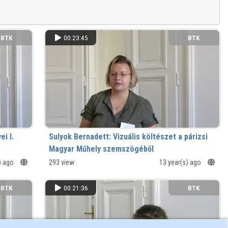
BTK
00:23:45
BTK
ei I.
Sulyok Bernadett: Vizuális költészet a párizsi
Magyar Műhely szemszögéből
) ago
293 view
13 year(s) ago
BTK
00:21:36
BTK