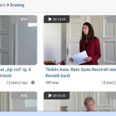
arts
Drawing
BTK
00:14:09
az „égi szó”-ig. A
Tüskés Anna: Illyés Gyula illusztrált műv
trációi
Bernáth Aurél
13 year(s) ago
449 view
13 year(s
BTK
00:16:05