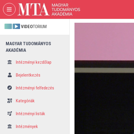
Fejléc kihagyása
Menü kihagyása
Tartalom kihagyása
VIDEO
TORIUM
MAGYAR TUDOMÁNYOS
AKADÉMIA
Intézményi kezdőlap
Bejelentkezés
Intézményi felfedezés
Kategóriák
Intézményi listák
Intézmények