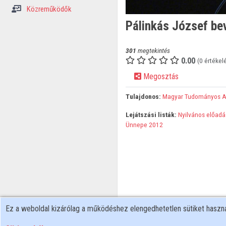
Közreműködők
Pálinkás József be
301
megtekintés
0.00
(0 értékel
Megosztás
Tulajdonos:
Magyar Tudományos 
Lejátszási listák:
Nyilvános előadás
Ünnepe 2012
Ez a weboldal kizárólag a működéshez elengedhetetlen sütiket hasz