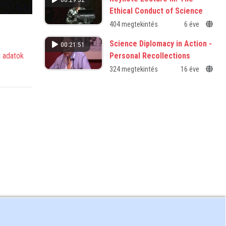
Ethical Conduct of Science
404 megtekintés
6 éve
Science Diplomacy in Action -
00:21:51
Personal Recollections
 adatok
324 megtekintés
16 éve