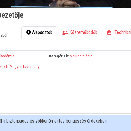
vezetője
Alapadatok
Közreműködők
Technikai
ésből)
Akadémia
Kategóriák:
Neurobiológia
ok I.
,
Magyar Tudomány
nál a biztonságos és zökkenőmentes böngészés érdekében.