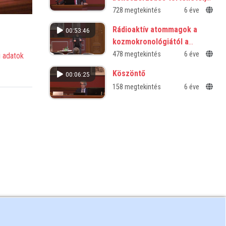
1918-1921
728 megtekintés
6 éve
Rádioaktív atommagok a
00:53:46
kozmokronológiától a
lakhatóságig
478 megtekintés
6 éve
 adatok
Köszöntő
00:06:25
158 megtekintés
6 éve