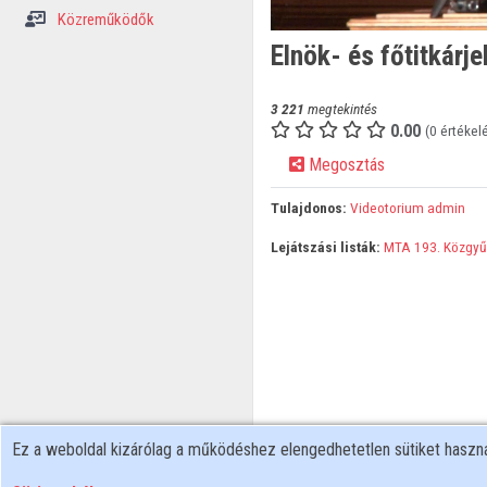
Közreműködők
Elnök- és főtitkárj
3 221
megtekintés
0.00
(0 értékel
Megosztás
Tulajdonos:
Videotorium admin
Lejátszási listák:
MTA 193. Közgyű
Ez a weboldal kizárólag a működéshez elengedhetetlen sütiket hasz