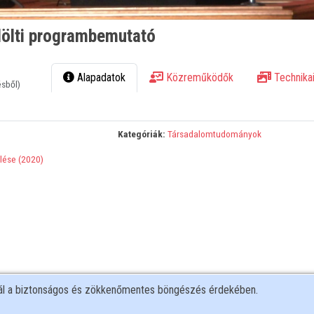
elölti programbemutató
Alapadatok
Közreműködők
Technikai
ésből)
Kategóriák:
Társadalomtudományok
lése (2020)
nál a biztonságos és zökkenőmentes böngészés érdekében.