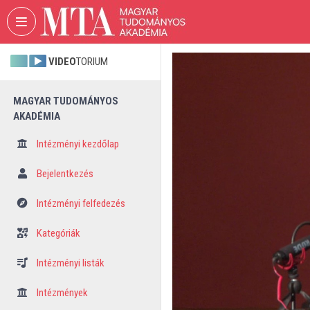
Fejléc kihagyása
Menü kihagyása
Tartalom kihagyása
VIDEO
TORIUM
MAGYAR TUDOMÁNYOS
AKADÉMIA
Intézményi kezdőlap
Bejelentkezés
Intézményi felfedezés
Kategóriák
Intézményi listák
Intézmények