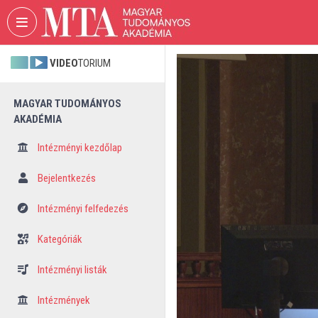
Fejléc kihagyása
Menü kihagyása
Tartalom kihagyása
VIDEO
TORIUM
MAGYAR TUDOMÁNYOS
AKADÉMIA
Intézményi kezdőlap
Bejelentkezés
Intézményi felfedezés
Kategóriák
Intézményi listák
Intézmények