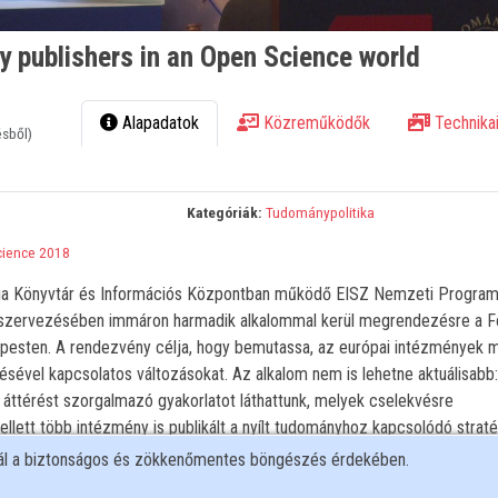
ly publishers in an Open Science world
Alapadatok
Közreműködők
Technikai
ésből)
Kategóriák:
Tudománypolitika
cience 2018
 Könyvtár és Információs Központban működő EISZ Nemzeti Program
 szervezésében immáron harmadik alkalommal kerül megrendezésre a F
pesten. A rendezvény célja, hogy bemutassa, az európai intézmények m
résével kapcsolatos változásokat. Az alkalom nem is lehetne aktuálisabb
 áttérést szorgalmazó gyakorlatot láthattunk, melyek cselekvésre
lett több intézmény is publikált a nyílt tudományhoz kapcsolódó straté
i Bizottság, a LERU (League of European Research Universities) vagy 
nál a biztonságos és zökkenőmentes böngészés érdekében.
Libraries). --------------------------------------------------------------- The