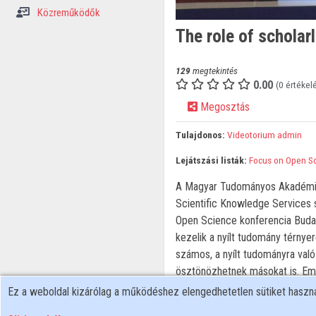
Közreműködők
The role of scholar
129
megtekintés
0.00
(0 értékel
Megosztás
Tulajdonos:
Videotorium admin
Lejátszási listák:
Focus on Open S
A Magyar Tudományos Akadémia
Scientific Knowledge Services
Open Science konferencia Buda
kezelik a nyílt tudomány térnye
számos, a nyílt tudományra való
ösztönözhetnek másokat is. Emel
dokumentumokat, mint az Európa
Ez a weboldal kizárólag a működéshez elengedhetetlen sütiket hasz
(Association of European Research 