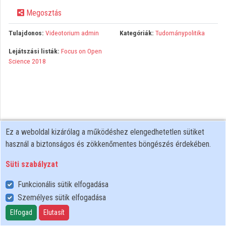
Megosztás
Közreműködők
Tulajdonos:
Videotorium admin
Kategóriák:
Tudománypolitika
Lejátszási listák:
Focus on Open
Science 2018
Ez a weboldal kizárólag a működéshez elengedhetetlen sütiket
használ a biztonságos és zökkenőmentes böngészés érdekében.
Süti szabályzat
Funkcionális sütik elfogadása
Személyes sütik elfogadása
Felhasználói szabályzat
Adatkezelési tájékoztató
Elfogad
Elutasít
Süti szabályzat