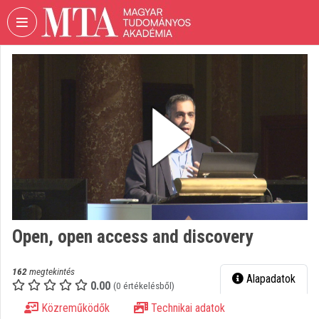
Fejléc kihagyása
Menü kihagyása
Tartalom kihagyása
VIDEO
TORIUM
MAGYAR
TUDOMÁNYOS
AKADÉMIA
Intézményi kezdőlap
Bejelentkezés
Intézményi felfedezés
Open, open access and discovery
Kategóriák
162
megtekintés
Alapadatok
0.00
Intézményi listák
(0 értékelésből)
Közreműködők
Technikai adatok
Intézmények