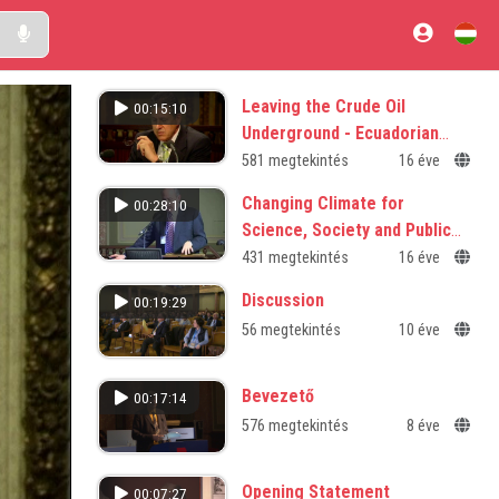
Leaving the Crude Oil
00:15:10
Underground - Ecuadorian
Proposal to the World
581 megtekintés
16 éve
Changing Climate for
00:28:10
Science, Society and Public
Policy
431 megtekintés
16 éve
Discussion
00:19:29
56 megtekintés
10 éve
Bevezető
00:17:14
576 megtekintés
8 éve
Opening Statement
00:07:27