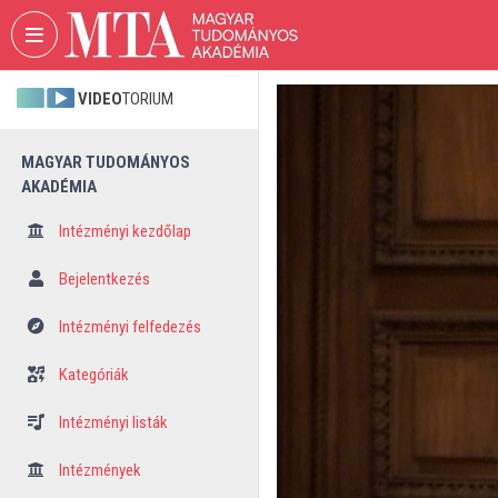
Fejléc kihagyása
Menü kihagyása
Tartalom kihagyása
VIDEO
TORIUM
MAGYAR TUDOMÁNYOS
AKADÉMIA
Intézményi kezdőlap
Bejelentkezés
Intézményi felfedezés
Kategóriák
Intézményi listák
Intézmények