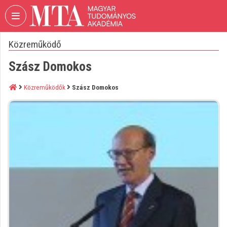
Fejléc kihagyása
Menü kihagyása
Tartalom kihagyása
Közreműködő
VIDEO
TORIUM
Szász Domokos
MAGYAR
TUDOMÁNYOS
Közreműködők
Szász Domokos
AKADÉMIA
Intézményi kezdőlap
Bejelentkezés
Intézményi felfedezés
Kategóriák
Intézményi listák
Intézmények