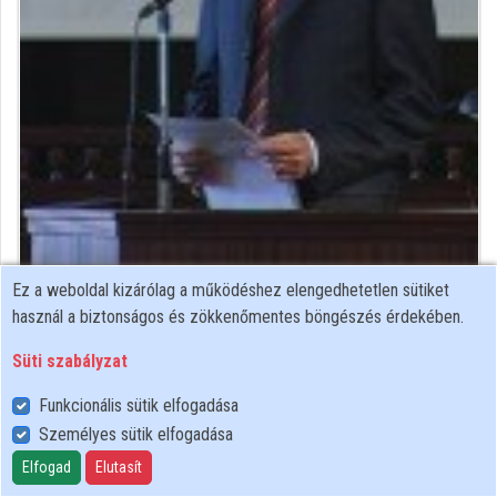
Közreműködők
Ez a weboldal kizárólag a működéshez elengedhetetlen sütiket
matematikus
használ a biztonságos és zökkenőmentes böngészés érdekében.
Közreműködő felvételei
Süti szabályzat
Funkcionális sütik elfogadása
Névjegyek
Személyes sütik elfogadása
Névjegy
Elfogad
Elutasít