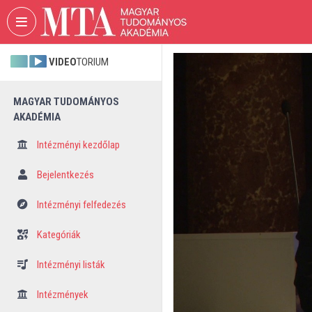
Fejléc kihagyása
Menü kihagyása
Tartalom kihagyása
VIDEO
TORIUM
MAGYAR TUDOMÁNYOS
AKADÉMIA
Intézményi kezdőlap
Bejelentkezés
Intézményi felfedezés
Kategóriák
Intézményi listák
Intézmények