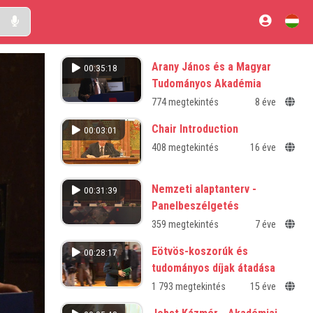
Arany János és a Magyar
00:35:18
Tudományos Akadémia
774 megtekintés
8 éve
Chair Introduction
00:03:01
408 megtekintés
16 éve
Nemzeti alaptanterv -
00:31:39
Panelbeszélgetés
359 megtekintés
7 éve
Eötvös-koszorúk és
00:28:17
tudományos díjak átadása
1 793 megtekintés
15 éve