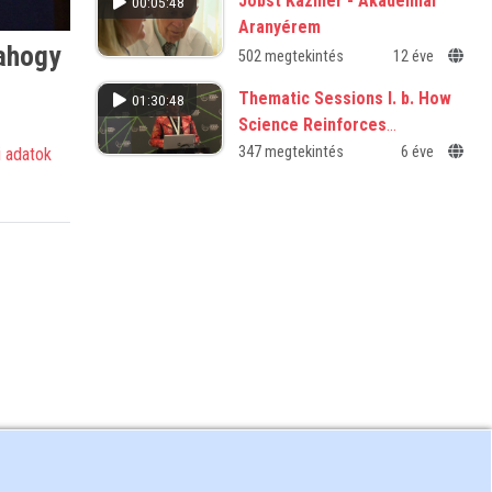
Jobst Kázmér - Akadémiai
00:05:48
Aranyérem
 ahogy
502 megtekintés
12 éve
Thematic Sessions I. b. How
01:30:48
Science Reinforces
Democracy through a More
347 megtekintés
6 éve
 adatok
Realistic Picture of Human
Nature