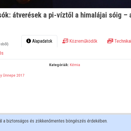
k: átverések a pi-víztől a himalájai sóig –
Alapadatok
Közreműködők
Technikai
ésből)
és
Kategóriák:
Kémia
y Ünnepe 2017
nál a biztonságos és zökkenőmentes böngészés érdekében.