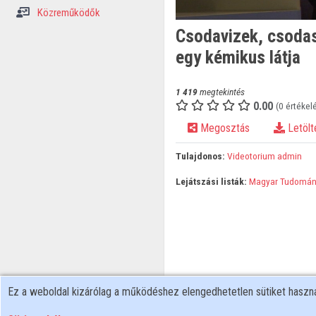
Közreműködők
Csodavizek, csodasó
egy kémikus látja
1 419
megtekintés
0.00
(0 értékel
Megosztás
Letölt
Tulajdonos:
Videotorium admin
Lejátszási listák:
Magyar Tudomán
Ez a weboldal kizárólag a működéshez elengedhetetlen sütiket hasz