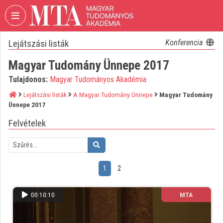
Fejléc kihagyása
Menü kihagyása
Tartalom kihagyása
Lejátszási listák
Konferencia
VIDEO
TORIUM
Magyar Tudomány Ünnepe 2017
MAGYAR
Tulajdonos:
Magyar Tudományos Akadémia
TUDOMÁNYOS
AKADÉMIA
Lejátszási listák
A Magyar Tudomány Ünnepe
Magyar Tudomány
Ünnepe 2017
Intézményi kezdőlap
Felvételek
Bejelentkezés
Intézményi felfedezés
1
2
Kategóriák
00:10:10
MTA
Intézményi listák
Intézmények