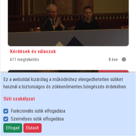
Közreműködők
Kérdések és válaszok
611 megtekintés
8 éve
00:17:22
MTA
Ez a weboldal kizárólag a működéshez elengedhetetlen sütiket
használ a biztonságos és zökkenőmentes böngészés érdekében.
Süti szabályzat
Funkcionális sütik elfogadása
Személyes sütik elfogadása
Elfogad
Elutasít