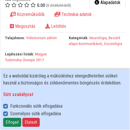
Alapadatok
0.00
(0 értékelésből)
Közreműködők
Közreműködők
Technikai adatok
Megosztás
Letöltés
Tulajdonos:
Videotorium admin
Kategóriák:
Neurológia
,
Beszéd
alapú kommunikáció
,
Szociológia
Lejátszási listák:
Magyar
Tudomány Ünnepe 2017
Ez a weboldal kizárólag a működéshez elengedhetetlen sütiket
használ a biztonságos és zökkenőmentes böngészés érdekében.
Süti szabályzat
Funkcionális sütik elfogadása
Személyes sütik elfogadása
Felhasználói szabályzat
Adatkezelési tájékoztató
Elfogad
Elutasít
Süti szabályzat