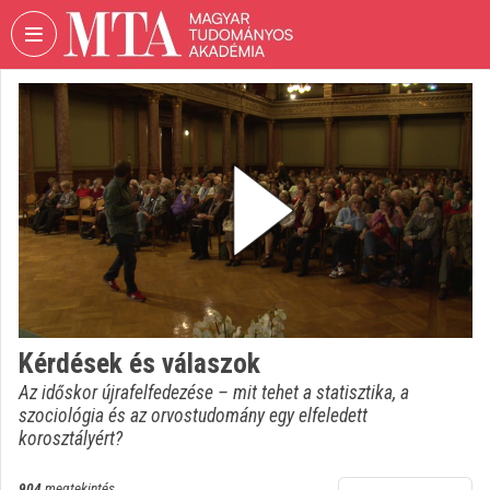
Fejléc kihagyása
Menü kihagyása
Tartalom kihagyása
VIDEO
TORIUM
MAGYAR
TUDOMÁNYOS
AKADÉMIA
Intézményi kezdőlap
Bejelentkezés
Intézményi felfedezés
Kérdések és válaszok
Az időskor újrafelfedezése – mit tehet a statisztika, a
Kategóriák
szociológia és az orvostudomány egy elfeledett
korosztályért?
Intézményi listák
Intézmények
904
megtekintés