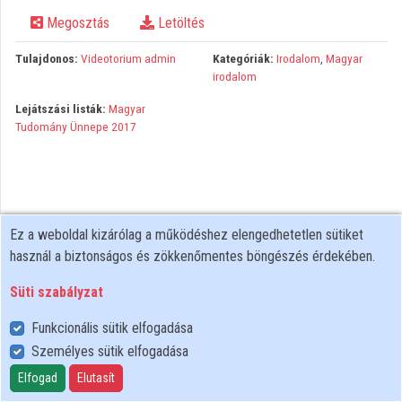
Megosztás
Letöltés
Közreműködők
Tulajdonos:
Videotorium admin
Kategóriák:
Irodalom
,
Magyar
irodalom
Lejátszási listák:
Magyar
Tudomány Ünnepe 2017
Ez a weboldal kizárólag a működéshez elengedhetetlen sütiket
használ a biztonságos és zökkenőmentes böngészés érdekében.
Süti szabályzat
Funkcionális sütik elfogadása
Személyes sütik elfogadása
Felhasználói szabályzat
Adatkezelési tájékoztató
Elfogad
Elutasít
Süti szabályzat