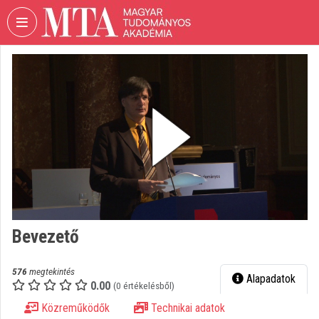
Fejléc kihagyása
Menü kihagyása
Tartalom kihagyása
VIDEO
TORIUM
MAGYAR
TUDOMÁNYOS
AKADÉMIA
Intézményi kezdőlap
Bejelentkezés
Intézményi felfedezés
Bevezető
Kategóriák
576
megtekintés
Alapadatok
0.00
Intézményi listák
(0 értékelésből)
Közreműködők
Technikai adatok
Intézmények