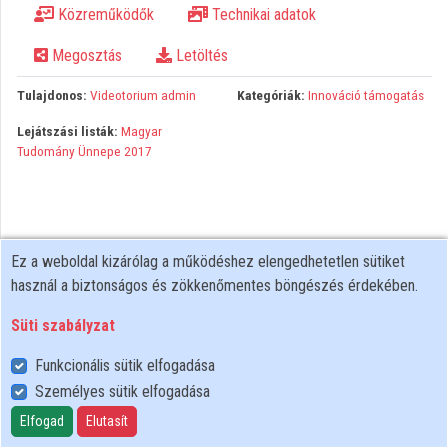
Közreműködők
Technikai adatok
Közreműködők
Megosztás
Letöltés
Tulajdonos:
Videotorium admin
Kategóriák:
Innováció támogatás
Lejátszási listák:
Magyar
Tudomány Ünnepe 2017
Ez a weboldal kizárólag a működéshez elengedhetetlen sütiket
használ a biztonságos és zökkenőmentes böngészés érdekében.
Süti szabályzat
Funkcionális sütik elfogadása
Személyes sütik elfogadása
Felhasználói szabályzat
Adatkezelési tájékoztató
Elfogad
Elutasít
Süti szabályzat