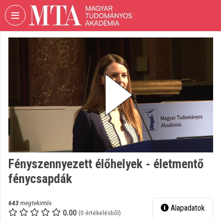
Fejléc kihagyása
Menü kihagyása
Tartalom kihagyása
VIDEO
TORIUM
MAGYAR
TUDOMÁNYOS
AKADÉMIA
Intézményi kezdőlap
Bejelentkezés
Intézményi felfedezés
Fényszennyezett élőhelyek - életmentő
fénycsapdák
Kategóriák
Intézményi listák
643
megtekintés
Alapadatok
0.00
(0 értékelésből)
Intézmények