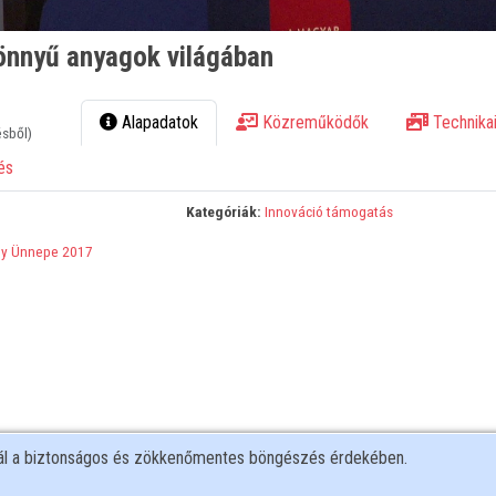
önnyű anyagok világában
Alapadatok
Közreműködők
Technikai
ésből)
és
Kategóriák:
Innováció támogatás
y Ünnepe 2017
nál a biztonságos és zökkenőmentes böngészés érdekében.