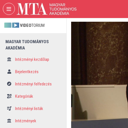
Fejléc kihagyása
Menü kihagyása
Tartalom kihagyása
VIDEO
TORIUM
MAGYAR TUDOMÁNYOS
AKADÉMIA
Intézményi kezdőlap
Bejelentkezés
Intézményi felfedezés
Kategóriák
Intézményi listák
Intézmények