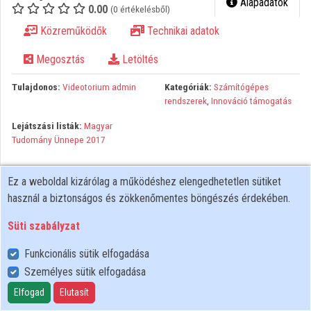
Alapadatok
0.00
(0 értékelésből)
Közreműködők
Közreműködők
Technikai adatok
Megosztás
Letöltés
Tulajdonos:
Videotorium admin
Kategóriák:
Számítógépes
rendszerek
,
Innováció támogatás
Lejátszási listák:
Magyar
Tudomány Ünnepe 2017
Ez a weboldal kizárólag a működéshez elengedhetetlen sütiket
használ a biztonságos és zökkenőmentes böngészés érdekében.
Süti szabályzat
Funkcionális sütik elfogadása
Személyes sütik elfogadása
Felhasználói szabályzat
Adatkezelési tájékoztató
Elfogad
Elutasít
Süti szabályzat