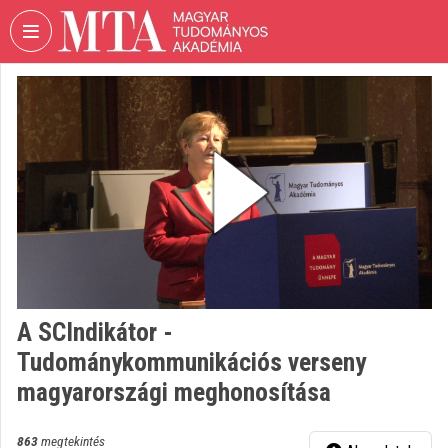
Fejléc kihagyása
Menü kihagyása
Tartalom kihagyása
VIDEO
TORIUM
MAGYAR
TUDOMÁNYOS
AKADÉMIA
Intézményi kezdőlap
Bejelentkezés
Intézményi felfedezés
A SCIndikátor -
Tudománykommunikációs verseny
Kategóriák
magyarországi meghonosítása
Intézményi listák
863
megtekintés
Intézmények