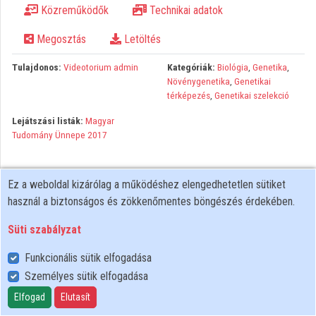
Közreműködők
Technikai adatok
Közreműködők
Megosztás
Letöltés
Tulajdonos:
Videotorium admin
Kategóriák:
Biológia
,
Genetika
,
Növénygenetika
,
Genetikai
térképezés
,
Genetikai szelekció
Lejátszási listák:
Magyar
Tudomány Ünnepe 2017
Ez a weboldal kizárólag a működéshez elengedhetetlen sütiket
használ a biztonságos és zökkenőmentes böngészés érdekében.
Süti szabályzat
Funkcionális sütik elfogadása
Személyes sütik elfogadása
Felhasználói szabályzat
Adatkezelési tájékoztató
Elfogad
Elutasít
Süti szabályzat