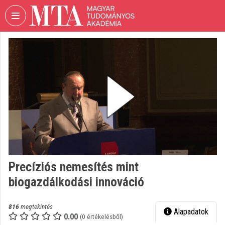
Fejléc kihagyása
Menü kihagyása
Tartalom kihagyása
VIDEO
TORIUM
MAGYAR
TUDOMÁNYOS
AKADÉMIA
Intézményi kezdőlap
Bejelentkezés
Intézményi felfedezés
Precíziós nemesítés mint
biogazdálkodási innováció
Kategóriák
Intézményi listák
816
megtekintés
Alapadatok
0.00
(0 értékelésből)
Intézmények