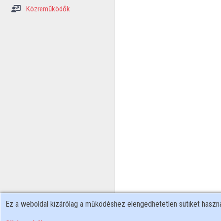
Közreműködők
Ez a weboldal kizárólag a működéshez elengedhetetlen sütiket hasz