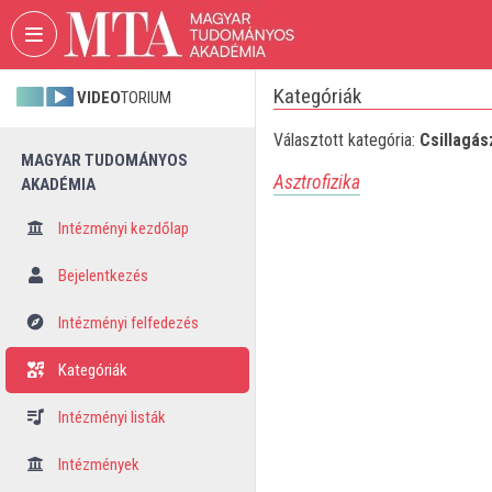
Fejléc kihagyása
Menü kihagyása
Tartalom kihagyása
Kategóriák
VIDEO
TORIUM
Választott kategória:
Csillagás
MAGYAR TUDOMÁNYOS
Asztrofizika
AKADÉMIA
Intézményi kezdőlap
Bejelentkezés
Intézményi felfedezés
Kategóriák
Intézményi listák
Intézmények