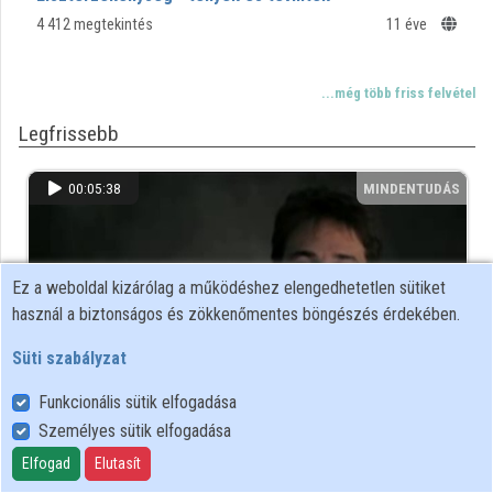
Közreműködők
4 412 megtekintés
11 éve
...még több friss felvétel
Legfrissebb
00:05:38
MINDENTUDÁS
Ez a weboldal kizárólag a működéshez elengedhetetlen sütiket
használ a biztonságos és zökkenőmentes böngészés érdekében.
Süti szabályzat
Funkcionális sütik elfogadása
Személyes sütik elfogadása
"Aludj szépen..." – éjszakai üzemmód
Elfogad
Elutasít
1 212 megtekintés
11 éve