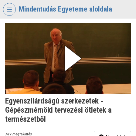
Fejléc kihagyása
Menü kihagyása
Tartalom kihagyása
Mindentudás Egyeteme aloldala
VIDEO
TORIUM
MINDENTUDÁS
EGYETEME
Intézményi kezdőlap
Bejelentkezés
Intézményi felfedezés
Egyenszilárdságú szerkezetek -
Kategóriák
Gépészmérnöki tervezési ötletek a
Intézményi listák
természetből
Intézmények
789
megtekintés