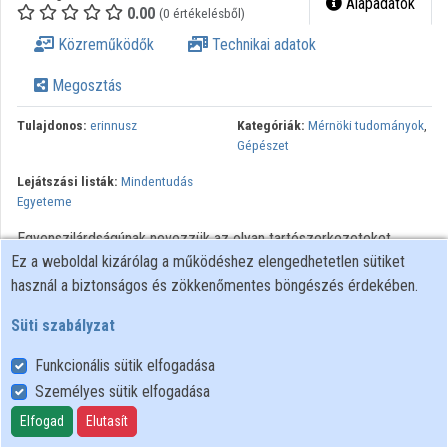
Alapadatok
0.00
(0 értékelésből)
Közreműködők
Közreműködők
Technikai adatok
Megosztás
Tulajdonos:
erinnusz
Kategóriák:
Mérnöki tudományok
,
Gépészet
Lejátszási listák:
Mindentudás
Egyeteme
Egyenszilárdságúnak nevezzük az olyan tartószerkezeteket,
Ez a weboldal kizárólag a működéshez elengedhetetlen sütiket
gépalkatrészeket, amelyek minden pontjában azonos vagy közel
használ a biztonságos és zökkenőmentes böngészés érdekében.
azonos feszültség keletkezik a külső terhelés hatására. Az
egyenszilárdságú szerkezet minden pontja egyformán viseli a
Süti szabályzat
terhet, így biztosított a szerkezet legnagyobb teherbírása a
legkisebb térfogata, vagyis tömege mellett. A természetben
Funkcionális sütik elfogadása
előforduló tartók (fák, növények, csontozatok), mind
Személyes sütik elfogadása
egyenszilárdságúak.
Elfogad
Elutasít
Minden jog fenntartva