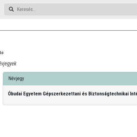
ló
vjegyek
Névjegy
Óbudai Egyetem Gépszerkezettani és Biztonságtechnikai Int