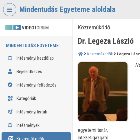
Fejléc kihagyása
Menü kihagyása
Tartalom kihagyása
Mindentudás Egyeteme aloldala
Közreműködő
VIDEO
TORIUM
Dr. Legeza László
MINDENTUDÁS EGYETEME
Közreműködők
Legeza Lász
Intézményi kezdőlap
Né
Bejelentkezés
Intézményi felfedezés
Kategóriák
Intézményi listák
Intézmények
egyetemi tanár,
intézetigazgató
Közreműködők