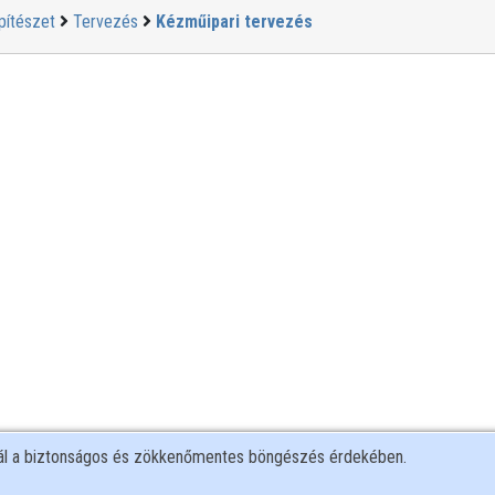
pítészet
Tervezés
Kézműipari tervezés
nál a biztonságos és zökkenőmentes böngészés érdekében.