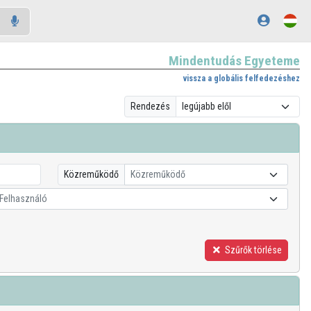
Mindentudás Egyeteme
vissza a globális felfedezéshez
Rendezés
Közreműködő
Közreműködő
Felhasználó
Szűrők törlése