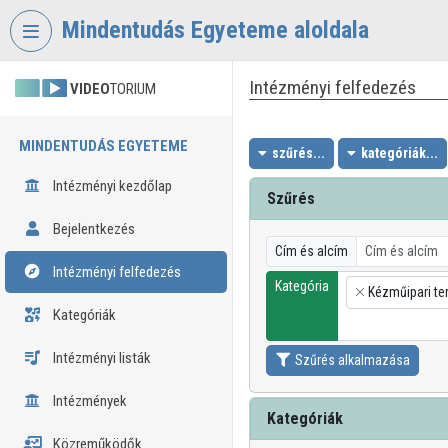
Fejléc kihagyása
Menü kihagyása
Tartalom kihagyása
Mindentudás Egyeteme aloldala
Intézményi felfedezés
VIDEO
TORIUM
MINDENTUDÁS EGYETEME
szűrés...
kategóriák...
Intézményi kezdőlap
Szűrés
Bejelentkezés
Cím és alcím
Intézményi felfedezés
Kategória
Kézműipari te
×
Kategóriák
Intézményi listák
Szűrés alkalmazása
Intézmények
Kategóriák
Közreműködők