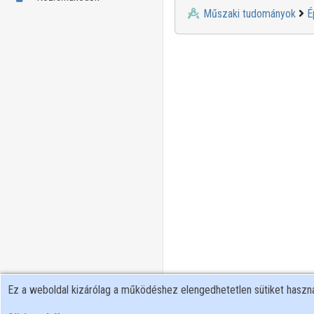
Műszaki tudományok
É
Ez a weboldal kizárólag a működéshez elengedhetetlen sütiket hasz