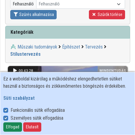
Felhasználó
Felhasználó
Közreműködők
Szűrés alkalmazása
Szűrők törlése
Kategóriák
Műszaki tudományok
Építészet
Tervezés
Stílustervezés
00:43:28
MINDENTUDÁS
Ez a weboldal kizárólag a működéshez elengedhetetlen sütiket
használ a biztonságos és zökkenőmentes böngészés érdekében.
Süti szabályzat
Funkcionális sütik elfogadása
Személyes sütik elfogadása
Elfogad
Elutasít