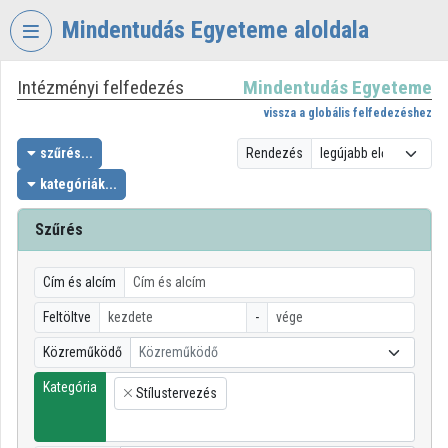
Fejléc kihagyása
Menü kihagyása
Tartalom kihagyása
Mindentudás Egyeteme aloldala
Intézményi felfedezés
Mindentudás Egyeteme
VIDEO
TORIUM
vissza a globális felfedezéshez
MINDENTUDÁS
szűrés...
Rendezés
EGYETEME
kategóriák...
Intézményi kezdőlap
Szűrés
Bejelentkezés
Cím és alcím
Intézményi felfedezés
Feltöltve
-
Kategóriák
Közreműködő
Közreműködő
Intézményi listák
Kategória
Stílustervezés
×
Intézmények