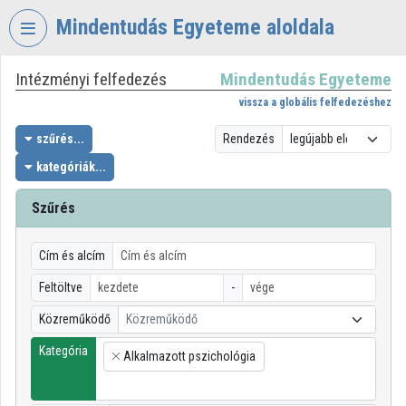
Fejléc kihagyása
Menü kihagyása
Tartalom kihagyása
Mindentudás Egyeteme aloldala
Intézményi felfedezés
Mindentudás Egyeteme
VIDEO
TORIUM
vissza a globális felfedezéshez
MINDENTUDÁS
szűrés...
Rendezés
EGYETEME
kategóriák...
Intézményi kezdőlap
Szűrés
Bejelentkezés
Cím és alcím
Intézményi felfedezés
Feltöltve
-
Kategóriák
Közreműködő
Közreműködő
Intézményi listák
Kategória
Alkalmazott pszichológia
×
Intézmények