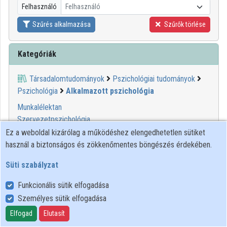
Felhasználó
Felhasználó
Közreműködők
Szűrés alkalmazása
Szűrők törlése
Kategóriák
Társadalomtudományok
Pszichológiai tudományok
Pszichológia
Alkalmazott pszichológia
Munkalélektan
Szervezetpszichológia
Ez a weboldal kizárólag a működéshez elengedhetetlen sütiket
használ a biztonságos és zökkenőmentes böngészés érdekében.
00:08:21
MINDENTUDÁS
Süti szabályzat
Funkcionális sütik elfogadása
Személyes sütik elfogadása
Elfogad
Elutasít