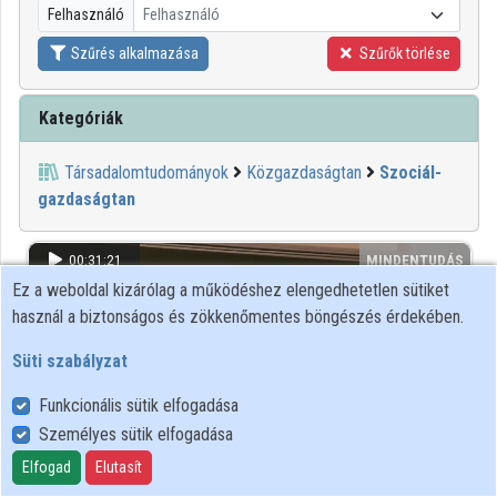
Felhasználó
Felhasználó
Közreműködők
Szűrés alkalmazása
Szűrők törlése
Kategóriák
Társadalomtudományok
Közgazdaságtan
Szociál-
gazdaságtan
00:31:21
MINDENTUDÁS
Ez a weboldal kizárólag a működéshez elengedhetetlen sütiket
használ a biztonságos és zökkenőmentes böngészés érdekében.
Süti szabályzat
Funkcionális sütik elfogadása
Személyes sütik elfogadása
Elfogad
Elutasít