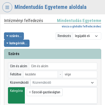
Fejléc kihagyása
Menü kihagyása
Tartalom kihagyása
Mindentudás Egyeteme aloldala
Intézményi felfedezés
Mindentudás Egyeteme
VIDEO
TORIUM
vissza a globális felfedezéshez
MINDENTUDÁS
szűrés...
Rendezés
EGYETEME
kategóriák...
Intézményi kezdőlap
Szűrés
Bejelentkezés
Cím és alcím
Intézményi felfedezés
Feltöltve
-
Kategóriák
Közreműködő
Közreműködő
Intézményi listák
Kategória
Szociál-gazdaságtan
×
Intézmények