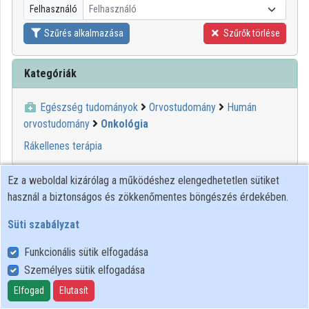
Felhasználó
Felhasználó
Közreműködők
Szűrés alkalmazása
Szűrők törlése
Kategóriák
Egészség tudományok
Orvostudomány
Humán
orvostudomány
Onkológia
Rákellenes terápia
Ez a weboldal kizárólag a működéshez elengedhetetlen sütiket
00:48:34
MINDENTUDÁS
használ a biztonságos és zökkenőmentes böngészés érdekében.
Süti szabályzat
Funkcionális sütik elfogadása
Személyes sütik elfogadása
Elfogad
Elutasít