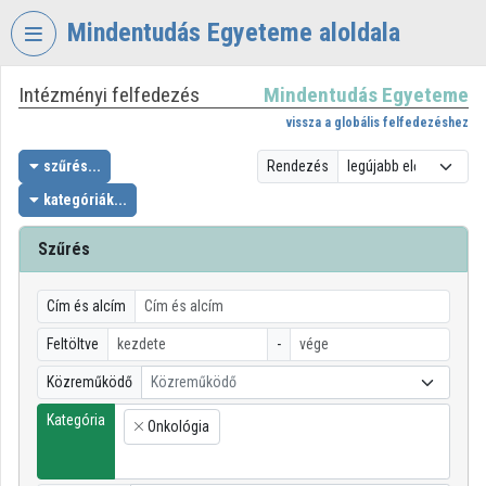
Fejléc kihagyása
Menü kihagyása
Tartalom kihagyása
Mindentudás Egyeteme aloldala
Intézményi felfedezés
Mindentudás Egyeteme
VIDEO
TORIUM
vissza a globális felfedezéshez
MINDENTUDÁS
szűrés...
Rendezés
EGYETEME
kategóriák...
Intézményi kezdőlap
Szűrés
Bejelentkezés
Cím és alcím
Intézményi felfedezés
Feltöltve
-
Kategóriák
Közreműködő
Közreműködő
Intézményi listák
Kategória
Onkológia
×
Intézmények