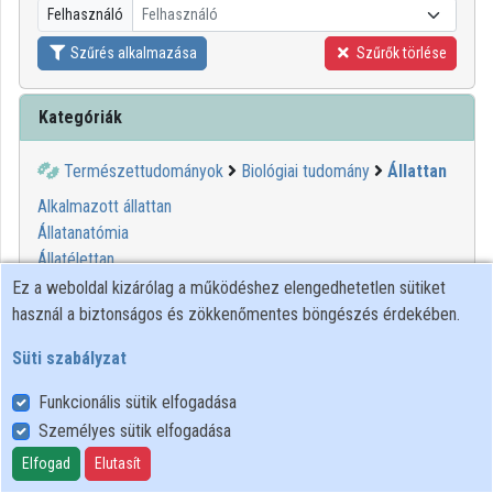
Felhasználó
Felhasználó
Közreműködők
Szűrés alkalmazása
Szűrők törlése
Kategóriák
Természettudományok
Biológiai tudomány
Állattan
Alkalmazott állattan
Állatanatómia
Állatélettan
Állatendokrinológia
Ez a weboldal kizárólag a működéshez elengedhetetlen sütiket
Állatetológia
használ a biztonságos és zökkenőmentes böngészés érdekében.
Állatföldrajz
Süti szabályzat
Állatmorfológia
Állatrendszertan
Funkcionális sütik elfogadása
Egyéb gerinctelenek
Személyes sütik elfogadása
Ősállattan
Elfogad
Elutasít
Rovartan