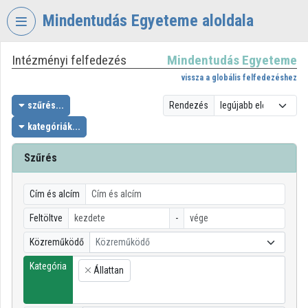
Fejléc kihagyása
Menü kihagyása
Tartalom kihagyása
Mindentudás Egyeteme aloldala
Intézményi felfedezés
Mindentudás Egyeteme
VIDEO
TORIUM
vissza a globális felfedezéshez
MINDENTUDÁS
szűrés...
Rendezés
EGYETEME
kategóriák...
Intézményi kezdőlap
Szűrés
Bejelentkezés
Cím és alcím
Intézményi felfedezés
Feltöltve
-
Kategóriák
Közreműködő
Közreműködő
Intézményi listák
Kategória
Állattan
×
Intézmények