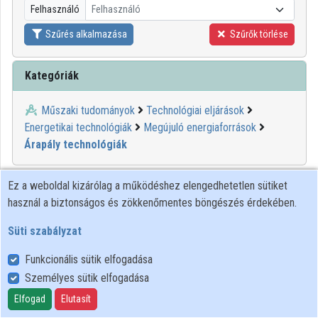
Felhasználó
Felhasználó
Közreműködők
Szűrés alkalmazása
Szűrők törlése
Kategóriák
Műszaki tudományok
Technológiai eljárások
Energetikai technológiák
Megújuló energiaforrások
Árapály technológiák
Ez a weboldal kizárólag a működéshez elengedhetetlen sütiket
használ a biztonságos és zökkenőmentes böngészés érdekében.
Süti szabályzat
Funkcionális sütik elfogadása
Személyes sütik elfogadása
Felhasználói szabályzat
Adatkezelési tájékoztató
Elfogad
Elutasít
Süti szabályzat