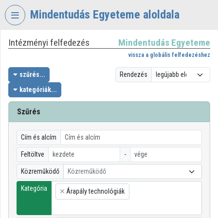
Fejléc kihagyása
Menü kihagyása
Tartalom kihagyása
Mindentudás Egyeteme aloldala
Intézményi felfedezés
Mindentudás Egyeteme
VIDEO
TORIUM
vissza a globális felfedezéshez
MINDENTUDÁS
szűrés...
Rendezés
EGYETEME
kategóriák...
Intézményi kezdőlap
Szűrés
Bejelentkezés
Cím és alcím
Intézményi felfedezés
Feltöltve
-
Kategóriák
Közreműködő
Közreműködő
Intézményi listák
Kategória
Árapály technológiák
×
Intézmények