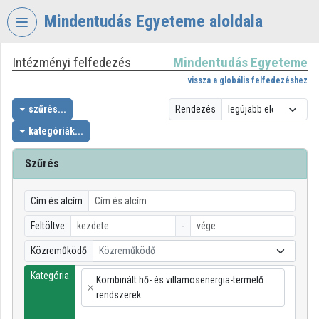
Fejléc kihagyása
Menü kihagyása
Tartalom kihagyása
Mindentudás Egyeteme aloldala
Intézményi felfedezés
Mindentudás Egyeteme
VIDEO
TORIUM
vissza a globális felfedezéshez
MINDENTUDÁS
szűrés...
Rendezés
EGYETEME
kategóriák...
Intézményi kezdőlap
Szűrés
Bejelentkezés
Cím és alcím
Intézményi felfedezés
Feltöltve
-
Kategóriák
Közreműködő
Közreműködő
Intézményi listák
Kategória
Kombinált hő- és villamosenergia-termelő
×
rendszerek
Intézmények