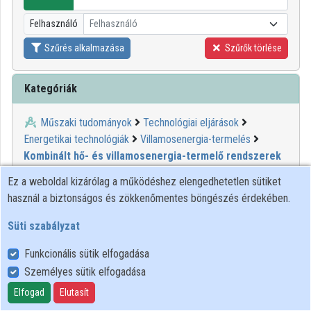
Közreműködők
Felhasználó
Felhasználó
Szűrés alkalmazása
Szűrők törlése
Kategóriák
Műszaki tudományok
Technológiai eljárások
Energetikai technológiák
Villamosenergia-termelés
Kombinált hő- és villamosenergia-termelő rendszerek
Ez a weboldal kizárólag a működéshez elengedhetetlen sütiket
00:11:11
MINDENTUDÁS
használ a biztonságos és zökkenőmentes böngészés érdekében.
Süti szabályzat
Funkcionális sütik elfogadása
Személyes sütik elfogadása
Elfogad
Elutasít