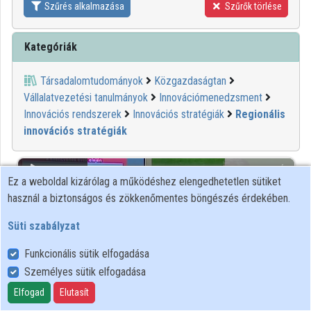
Szűrés alkalmazása
Szűrők törlése
Közreműködők
Kategóriák
Társadalomtudományok
Közgazdaságtan
Vállalatvezetési tanulmányok
Innovációmenedzsment
Innovációs rendszerek
Innovációs stratégiák
Regionális
innovációs stratégiák
00:48:42
MINDENTUDÁS
Ez a weboldal kizárólag a működéshez elengedhetetlen sütiket
használ a biztonságos és zökkenőmentes böngészés érdekében.
Süti szabályzat
Funkcionális sütik elfogadása
Személyes sütik elfogadása
Elfogad
Elutasít