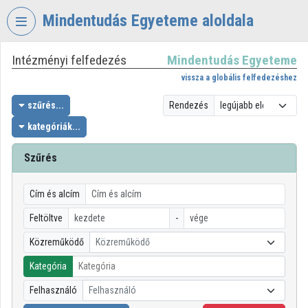
Fejléc kihagyása
Menü kihagyása
Tartalom kihagyása
Mindentudás Egyeteme aloldala
Intézményi felfedezés
Mindentudás Egyeteme
VIDEO
TORIUM
vissza a globális felfedezéshez
MINDENTUDÁS
szűrés...
Rendezés
EGYETEME
kategóriák...
Intézményi kezdőlap
Szűrés
Bejelentkezés
Cím és alcím
Intézményi felfedezés
Feltöltve
-
Kategóriák
Közreműködő
Közreműködő
Intézményi listák
Kategória
Intézmények
Felhasználó
Felhasználó