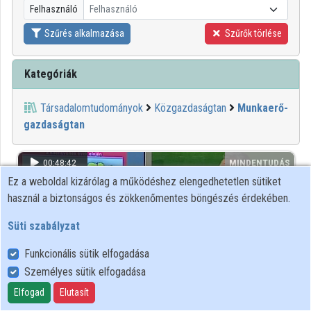
Felhasználó
Felhasználó
Közreműködők
Szűrés alkalmazása
Szűrők törlése
Kategóriák
Társadalomtudományok
Közgazdaságtan
Munkaerő-
gazdaságtan
00:48:42
MINDENTUDÁS
Ez a weboldal kizárólag a működéshez elengedhetetlen sütiket
használ a biztonságos és zökkenőmentes böngészés érdekében.
Süti szabályzat
Funkcionális sütik elfogadása
Személyes sütik elfogadása
Elfogad
Elutasít