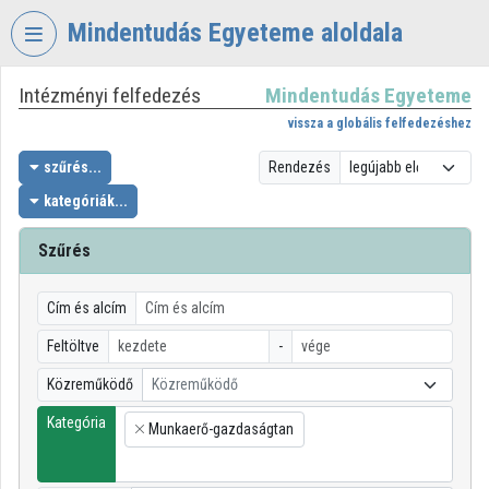
Fejléc kihagyása
Menü kihagyása
Tartalom kihagyása
Mindentudás Egyeteme aloldala
Intézményi felfedezés
Mindentudás Egyeteme
VIDEO
TORIUM
vissza a globális felfedezéshez
MINDENTUDÁS
szűrés...
Rendezés
EGYETEME
kategóriák...
Intézményi kezdőlap
Szűrés
Bejelentkezés
Cím és alcím
Intézményi felfedezés
Feltöltve
-
Kategóriák
Közreműködő
Közreműködő
Intézményi listák
Kategória
Munkaerő-gazdaságtan
×
Intézmények